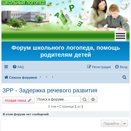
Форум школьного логопеда, помощь
родителям детей
FAQ
Регистрация
Вход
П
Список форумов
о
ЗРР - Задержка речевого развития
и
Поиск
Расширенный пои
с
Новая тема
к
0 тем • Страница
1
из
1
В этом форуме нет сообщений.
Перейти