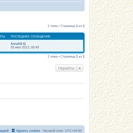
1 тема • Страница
1
из
1
ТРЫ
ПОСЛЕДНЕЕ СООБЩЕНИЕ
AnnaKill
1
03 июл 2013, 00:49
1 тема • Страница
1
из
1
Перейти
ацией
Удалить cookies
Часовой пояс:
UTC+04:00