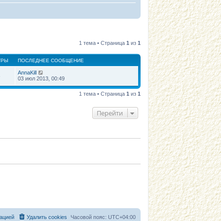
1 тема • Страница
1
из
1
ТРЫ
ПОСЛЕДНЕЕ СООБЩЕНИЕ
AnnaKill
6
03 июл 2013, 00:49
1 тема • Страница
1
из
1
Перейти
ацией
Удалить cookies
Часовой пояс:
UTC+04:00