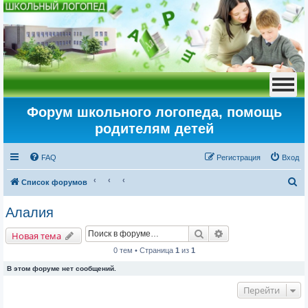
Форум школьного логопеда, помощь
родителям детей
FAQ
Регистрация
Вход
П
Список форумов
о
Алалия
и
Поиск
Расширенный пои
с
Новая тема
к
0 тем • Страница
1
из
1
В этом форуме нет сообщений.
Перейти