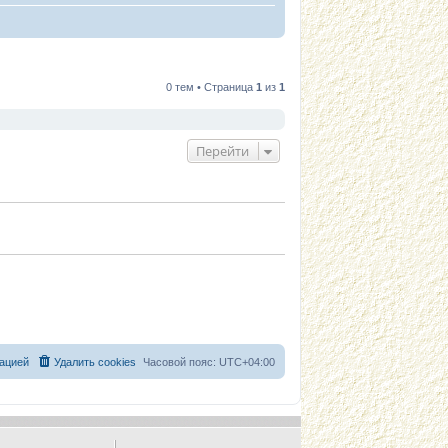
0 тем • Страница
1
из
1
Перейти
ацией
Удалить cookies
Часовой пояс:
UTC+04:00