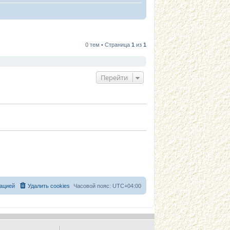
0 тем • Страница
1
из
1
Перейти
ацией
Удалить cookies
Часовой пояс:
UTC+04:00