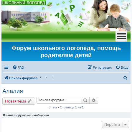
Форум школьного логопеда, помощь
родителям детей
FAQ
Регистрация
Вход
П
Список форумов
о
Алалия
и
Поиск
Расширенный пои
с
Новая тема
к
0 тем • Страница
1
из
1
В этом форуме нет сообщений.
Перейти