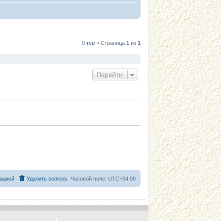
0 тем • Страница
1
из
1
Перейти
ацией
Удалить cookies
Часовой пояс:
UTC+04:00