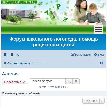
Форум школьного логопеда, помощь
родителям детей
FAQ
Регистрация
Вход
П
Список форумов
о
Алалия
и
Поиск
Расширенный пои
с
Новая тема
к
0 тем • Страница
1
из
1
В этом форуме нет сообщений.
Перейти