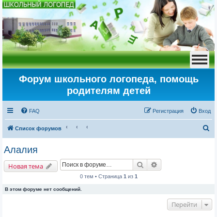
Форум школьного логопеда, помощь
родителям детей
FAQ
Регистрация
Вход
П
Список форумов
о
Алалия
и
Поиск
Расширенный пои
с
Новая тема
к
0 тем • Страница
1
из
1
В этом форуме нет сообщений.
Перейти