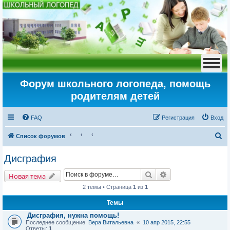
Форум школьного логопеда, помощь
родителям детей
FAQ
Регистрация
Вход
П
Список форумов
о
Дисграфия
и
Поиск
Расширенный пои
с
Новая тема
к
2 темы • Страница
1
из
1
Темы
Дисграфия, нужна помощь!
Последнее сообщение
Вера Витальевна
«
10 апр 2015, 22:55
Ответы:
1