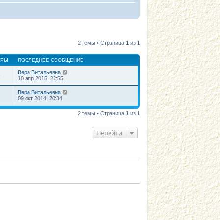
2 темы • Страница
1
из
1
ТРЫ
ПОСЛЕДНЕЕ СООБЩЕНИЕ
Вера Витальевна
0
10 апр 2015, 22:55
Вера Витальевна
6
09 окт 2014, 20:34
2 темы • Страница
1
из
1
Перейти