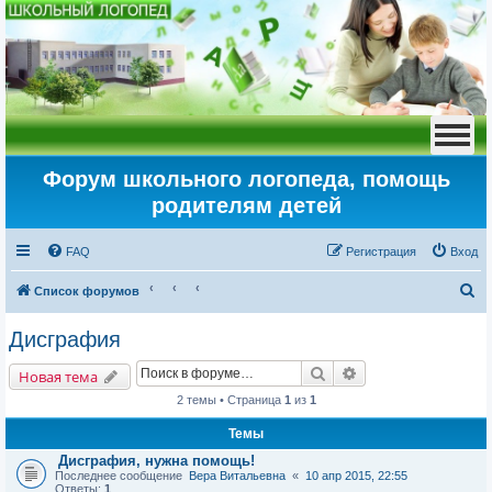
Форум школьного логопеда, помощь
родителям детей
FAQ
Регистрация
Вход
П
Список форумов
о
Дисграфия
и
Поиск
Расширенный пои
с
Новая тема
к
2 темы • Страница
1
из
1
Темы
Дисграфия, нужна помощь!
Последнее сообщение
Вера Витальевна
«
10 апр 2015, 22:55
Ответы:
1