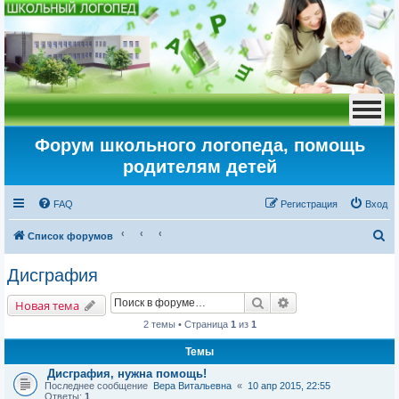
Форум школьного логопеда, помощь
родителям детей
FAQ
Регистрация
Вход
П
Список форумов
о
Дисграфия
и
Поиск
Расширенный пои
с
Новая тема
к
2 темы • Страница
1
из
1
Темы
Дисграфия, нужна помощь!
Последнее сообщение
Вера Витальевна
«
10 апр 2015, 22:55
Ответы:
1