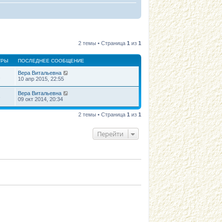
2 темы • Страница
1
из
1
ТРЫ
ПОСЛЕДНЕЕ СООБЩЕНИЕ
Вера Витальевна
1
10 апр 2015, 22:55
Вера Витальевна
3
09 окт 2014, 20:34
2 темы • Страница
1
из
1
Перейти