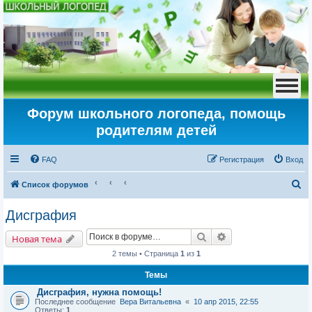
Форум школьного логопеда, помощь
родителям детей
FAQ
Регистрация
Вход
П
Список форумов
о
Дисграфия
и
Поиск
Расширенный пои
с
Новая тема
к
2 темы • Страница
1
из
1
Темы
Дисграфия, нужна помощь!
Последнее сообщение
Вера Витальевна
«
10 апр 2015, 22:55
Ответы:
1