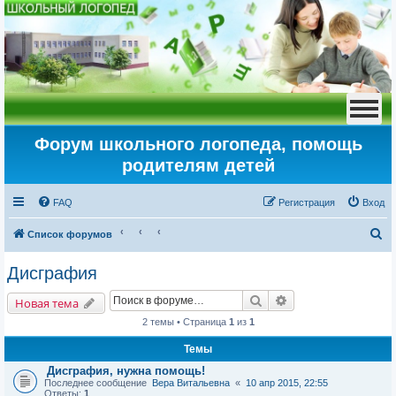
Форум школьного логопеда, помощь
родителям детей
FAQ
Регистрация
Вход
П
Список форумов
о
Дисграфия
и
Поиск
Расширенный пои
с
Новая тема
к
2 темы • Страница
1
из
1
Темы
Дисграфия, нужна помощь!
Последнее сообщение
Вера Витальевна
«
10 апр 2015, 22:55
Ответы:
1