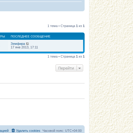
1 тема • Страница
1
из
1
ТРЫ
ПОСЛЕДНЕЕ СООБЩЕНИЕ
Земфира
8
17 янв 2013, 17:11
1 тема • Страница
1
из
1
Перейти
ацией
Удалить cookies
Часовой пояс:
UTC+04:00