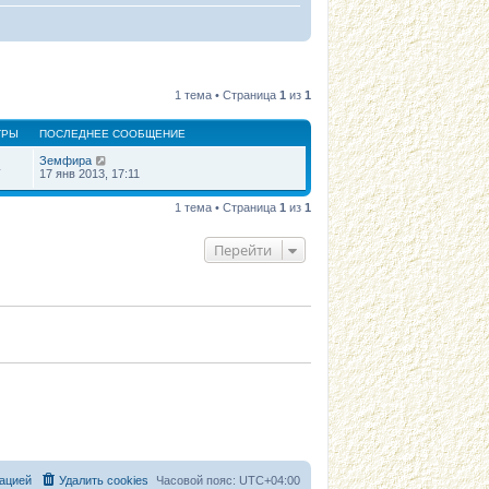
1 тема • Страница
1
из
1
ТРЫ
ПОСЛЕДНЕЕ СООБЩЕНИЕ
Земфира
4
17 янв 2013, 17:11
1 тема • Страница
1
из
1
Перейти
ацией
Удалить cookies
Часовой пояс:
UTC+04:00