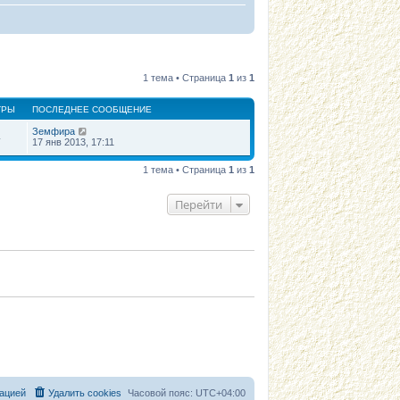
1 тема • Страница
1
из
1
ТРЫ
ПОСЛЕДНЕЕ СООБЩЕНИЕ
Земфира
4
17 янв 2013, 17:11
1 тема • Страница
1
из
1
Перейти
ацией
Удалить cookies
Часовой пояс:
UTC+04:00