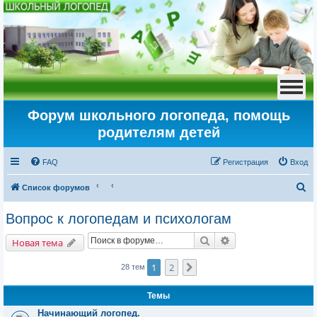
Форум школьного логопеда, помощь
родителям детей
FAQ
Регистрация
Вход
П
Список форумов
о
Вопрос к логопедам и психологам
и
Поиск
Расширенный пои
с
Новая тема
к
1
2
След.
28 тем
Темы
Начинающий логопед.