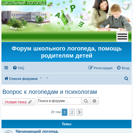
Форум школьного логопеда, помощь
родителям детей
FAQ
Регистрация
Вход
П
Список форумов
о
Вопрос к логопедам и психологам
и
Поиск
Расширенный пои
с
Новая тема
к
1
2
След.
28 тем
Темы
Начинающий логопед.