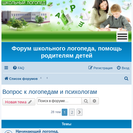
Форум школьного логопеда, помощь
родителям детей
FAQ
Регистрация
Вход
П
Список форумов
о
Вопрос к логопедам и психологам
и
Поиск
Расширенный пои
с
Новая тема
к
1
2
След.
28 тем
Темы
Начинающий логопед.