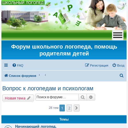
Форум школьного логопеда, помощь
родителям детей
FAQ
Регистрация
Вход
П
Список форумов
о
Вопрос к логопедам и психологам
и
Поиск
Расширенный пои
с
Новая тема
к
1
2
След.
28 тем
Темы
Начинающий логопед.