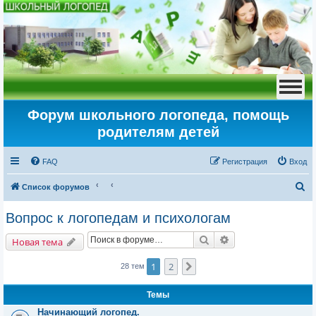
Форум школьного логопеда, помощь
родителям детей
FAQ
Регистрация
Вход
П
Список форумов
о
Вопрос к логопедам и психологам
и
Поиск
Расширенный пои
с
Новая тема
к
1
2
След.
28 тем
Темы
Начинающий логопед.