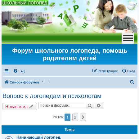
Форум школьного логопеда, помощь
родителям детей
FAQ
Регистрация
Вход
П
Список форумов
о
Вопрос к логопедам и психологам
и
Поиск
Расширенный пои
с
Новая тема
к
1
2
След.
28 тем
Темы
Начинающий логопед.