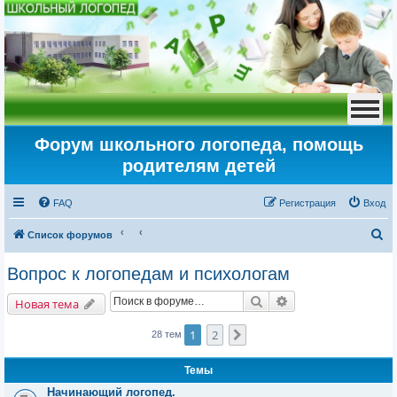
Форум школьного логопеда, помощь
родителям детей
FAQ
Регистрация
Вход
П
Список форумов
о
Вопрос к логопедам и психологам
и
Поиск
Расширенный пои
с
Новая тема
к
1
2
След.
28 тем
Темы
Начинающий логопед.