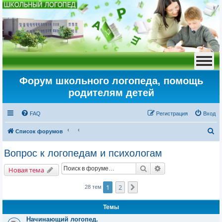
Форум школьного логопеда, помощь
родителям детей
FAQ
Регистрация
Вход
П
Список форумов
о
Вопрос к логопедам и психологам
и
Поиск
Расширенный пои
с
Новая тема
к
1
2
След.
28 тем
Темы
Начинающий логопед.