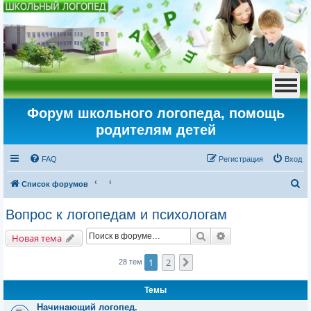
Форум школьного логопеда, помощь
родителям детей
FAQ
Регистрация
Вход
П
Список форумов
о
Вопрос к логопедам и психологам
и
Поиск
Расширенный пои
с
Новая тема
к
1
2
След.
28 тем
Темы
Начинающий логопед.