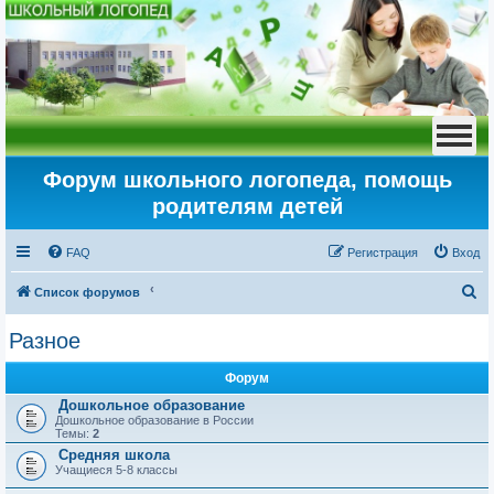
Форум школьного логопеда, помощь
родителям детей
FAQ
Регистрация
Вход
П
Список форумов
о
Разное
и
с
Форум
к
Дошкольное образование
Дошкольное образование в России
Темы:
2
Средняя школа
Учащиеся 5-8 классы