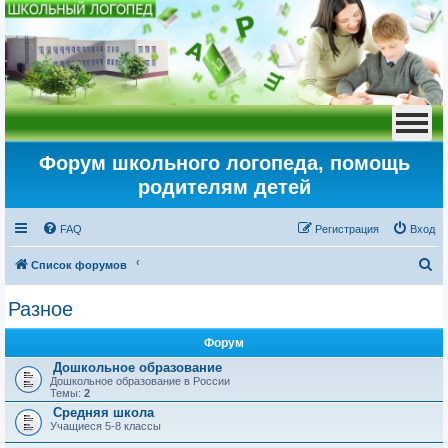
Форум школьного логопеда, помощь
родителям детей
FAQ
Регистрация
Вход
П
Список форумов
о
Разное
и
с
Форум
к
Дошкольное образование
Дошкольное образование в России
Темы:
2
Средняя школа
Учащиеся 5-8 классы