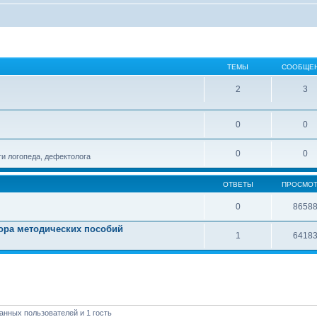
ТЕМЫ
СООБЩЕ
2
3
0
0
0
0
и логопеда, дефектолога
ОТВЕТЫ
ПРОСМО
0
8658
тора методических пособий
1
6418
анных пользователей и 1 гость