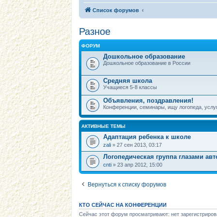
Список форумов
Разное
ФОРУМ
Дошкольное образование
Дошкольное образование в России
Средняя школа
Учащиеся 5-8 классы
Объявления, поздравления!
Конференции, семинары, ищу логопеда, услуг
АКТИВНЫЕ ТЕМЫ
Адаптация ребенка к школе
zali
» 27 сен 2013, 03:17
Логопедическая группа глазами ав
cnti
» 23 апр 2012, 15:00
Вернуться к списку форумов
КТО СЕЙЧАС НА КОНФЕРЕНЦИИ
Сейчас этот форум просматривают: нет зарегистриров