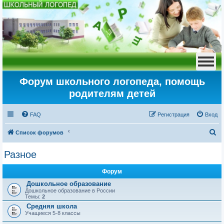
Форум школьного логопеда, помощь
родителям детей
FAQ
Регистрация
Вход
П
Список форумов
о
Разное
и
с
Форум
к
Дошкольное образование
Дошкольное образование в России
Темы:
2
Средняя школа
Учащиеся 5-8 классы