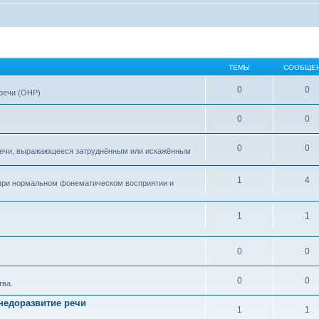
ТЕМЫ
СООБЩЕ
0
0
 речи (ОНР)
0
0
0
0
 речи, выражающееся затруднённым или искажённым
1
4
при нормальном фонематическом восприятии и
1
1
0
0
0
0
тва.
недоразвитие речи
1
1