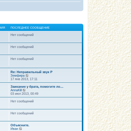
НИЯ
ПОСЛЕДНЕЕ СООБЩЕНИЕ
Нет сообщений
Нет сообщений
Нет сообщений
Re: Неправильный звук Р
П
Земфира
е
17 янв 2013, 17:11
р
е
Заикание у брата, помогите ло…
й
П
AnnaKill
т
е
03 июл 2013, 00:49
и
р
к
е
Нет сообщений
п
й
о
т
с
и
Нет сообщений
л
к
е
п
д
о
н
с
Объясните.
е
П
л
Иван