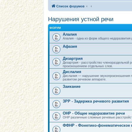
Список форумов
Нарушения устной речи
ФОРУМ
Алалия
Алалия - одна из форм общего недоразвития
Афазия
Дизартрия
Дизартрия - расстройство членораздельной
произношением отдельных слов.
Дислалия
Дислалия — нарушение звукопроизношения 
развитом речевом аппарате.
Заикание
ЗРР - Задержка речевого развития
ОНР - Общее недоразвитие речи
ОНР различные сложные речевые расстройс
ФФНР - Фонетико-фонематическое 