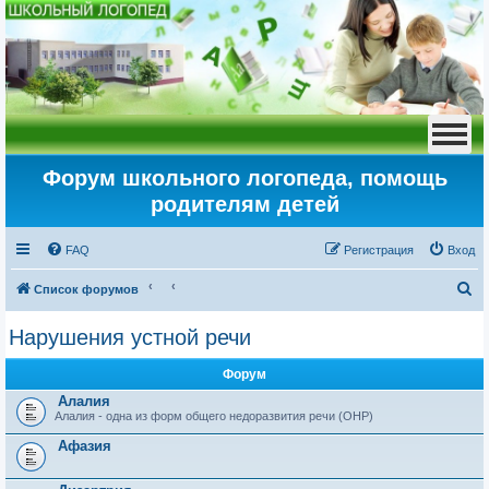
Форум школьного логопеда, помощь
родителям детей
FAQ
Регистрация
Вход
П
Список форумов
о
Нарушения устной речи
и
с
Форум
к
Алалия
Алалия - одна из форм общего недоразвития речи (ОНР)
Афазия