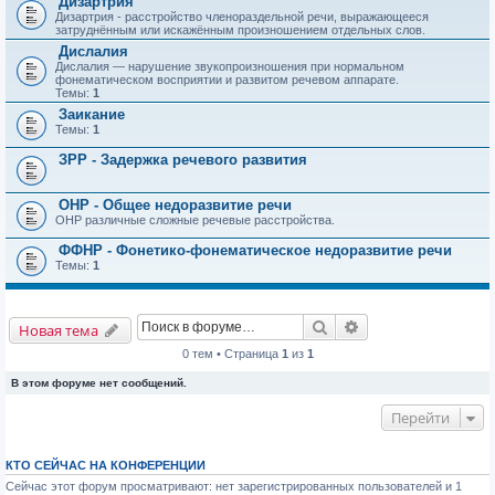
Дизартрия
Дизартрия - расстройство членораздельной речи, выражающееся
затруднённым или искажённым произношением отдельных слов.
Дислалия
Дислалия — нарушение звукопроизношения при нормальном
фонематическом восприятии и развитом речевом аппарате.
Темы:
1
Заикание
Темы:
1
ЗРР - Задержка речевого развития
ОНР - Общее недоразвитие речи
ОНР различные сложные речевые расстройства.
ФФНР - Фонетико-фонематическое недоразвитие речи
Темы:
1
Поиск
Расширенный пои
Новая тема
0 тем • Страница
1
из
1
В этом форуме нет сообщений.
Перейти
КТО СЕЙЧАС НА КОНФЕРЕНЦИИ
Сейчас этот форум просматривают: нет зарегистрированных пользователей и 1