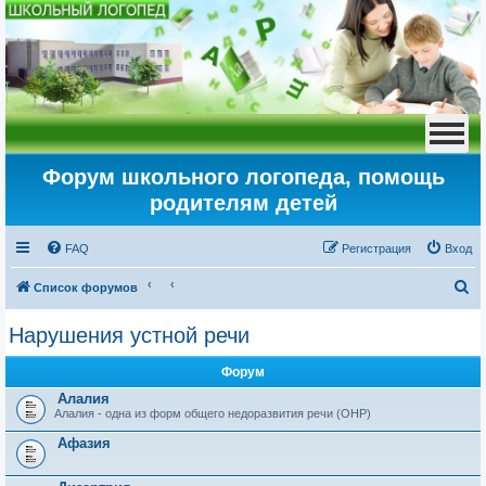
Форум школьного логопеда, помощь
родителям детей
FAQ
Регистрация
Вход
П
Список форумов
о
Нарушения устной речи
и
с
Форум
к
Алалия
Алалия - одна из форм общего недоразвития речи (ОНР)
Афазия