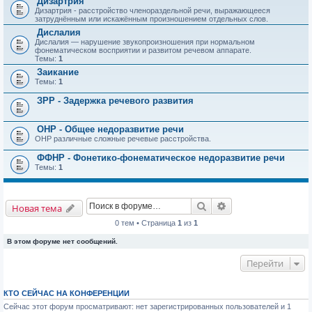
Дизартрия
Дизартрия - расстройство членораздельной речи, выражающееся
затруднённым или искажённым произношением отдельных слов.
Дислалия
Дислалия — нарушение звукопроизношения при нормальном
фонематическом восприятии и развитом речевом аппарате.
Темы:
1
Заикание
Темы:
1
ЗРР - Задержка речевого развития
ОНР - Общее недоразвитие речи
ОНР различные сложные речевые расстройства.
ФФНР - Фонетико-фонематическое недоразвитие речи
Темы:
1
Поиск
Расширенный пои
Новая тема
0 тем • Страница
1
из
1
В этом форуме нет сообщений.
Перейти
КТО СЕЙЧАС НА КОНФЕРЕНЦИИ
Сейчас этот форум просматривают: нет зарегистрированных пользователей и 1