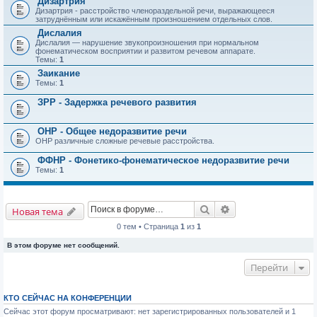
Дизартрия
Дизартрия - расстройство членораздельной речи, выражающееся
затруднённым или искажённым произношением отдельных слов.
Дислалия
Дислалия — нарушение звукопроизношения при нормальном
фонематическом восприятии и развитом речевом аппарате.
Темы:
1
Заикание
Темы:
1
ЗРР - Задержка речевого развития
ОНР - Общее недоразвитие речи
ОНР различные сложные речевые расстройства.
ФФНР - Фонетико-фонематическое недоразвитие речи
Темы:
1
Поиск
Расширенный пои
Новая тема
0 тем • Страница
1
из
1
В этом форуме нет сообщений.
Перейти
КТО СЕЙЧАС НА КОНФЕРЕНЦИИ
Сейчас этот форум просматривают: нет зарегистрированных пользователей и 1