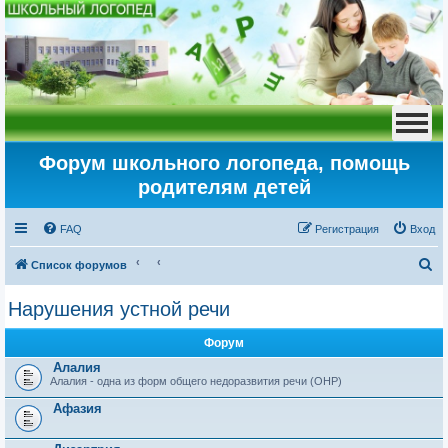
Форум школьного логопеда, помощь
родителям детей
FAQ
Регистрация
Вход
П
Список форумов
о
Нарушения устной речи
и
с
Форум
к
Алалия
Алалия - одна из форм общего недоразвития речи (ОНР)
Афазия