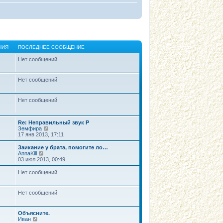
НИЯ
ПОСЛЕДНЕЕ СООБЩЕНИЕ
Нет сообщений
Нет сообщений
Нет сообщений
Re: Неправильный звук Р
П
Земфира
е
17 янв 2013, 17:11
р
е
Заикание у брата, помогите ло…
й
П
AnnaKill
т
е
03 июл 2013, 00:49
и
р
к
е
Нет сообщений
п
й
о
т
с
и
Нет сообщений
л
к
е
п
д
о
н
с
Объясните.
е
П
л
Иван