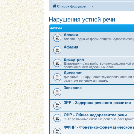
Список форумов
Нарушения устной речи
ФОРУМ
Алалия
Алалия - одна из форм общего недоразвития
Афазия
Дизартрия
Дизартрия - расстройство членораздельной
произношением отдельных слов.
Дислалия
Дислалия — нарушение звукопроизношения 
развитом речевом аппарате.
Заикание
ЗРР - Задержка речевого развития
ОНР - Общее недоразвитие речи
ОНР различные сложные речевые расстройс
ФФНР - Фонетико-фонематическое 