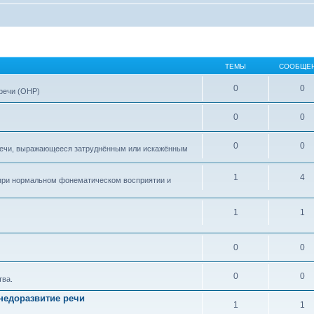
ТЕМЫ
СООБЩЕ
0
0
 речи (ОНР)
0
0
0
0
 речи, выражающееся затруднённым или искажённым
1
4
при нормальном фонематическом восприятии и
1
1
0
0
0
0
тва.
недоразвитие речи
1
1