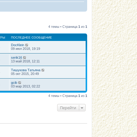
4 темы • Страница
1
из
1
ТРЫ
ПОСЛЕДНЕЕ СООБЩЕНИЕ
DocKlein
8
09 июл 2018, 19:19
serik16
8
13 май 2018, 12:11
Тишукова Татьяна
4
05 окт 2015, 20:49
gcib
5
03 мар 2013, 02:22
4 темы • Страница
1
из
1
Перейти