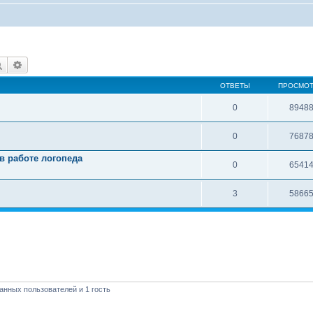
Поиск
Расширенный поиск
ОТВЕТЫ
ПРОСМО
0
8948
0
7687
в работе логопеда
0
6541
3
5866
анных пользователей и 1 гость