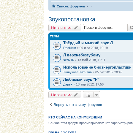
Список форумов
Звукопостановка
Новая тема
ТЕМЫ
Твёрдый и мыгкий звук Л
DocKlein
» 09 июл 2018, 19:19
Л верхнебеззубому
serik16
» 13 май 2018, 12:11
Использование биоэнергопластики 
Тишукова Татьяна
» 05 окт 2015, 20:49
Любимый звук "Р"
Дарья
» 18 апр 2012, 17:56
Новая тема
Вернуться к списку форумов
КТО СЕЙЧАС НА КОНФЕРЕНЦИИ
Сейчас этот форум просматривают: нет зарегистриров
ПРАВА ДОСТУПА