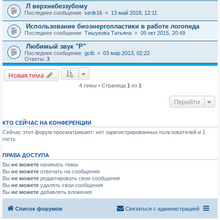
Л верхнебеззубому
Последнее сообщение
serik16
«
13 май 2018, 12:11
Использование биоэнергопластики в работе логопеда
Последнее сообщение
Тишукова Татьяна
«
05 окт 2015, 20:49
Любимый звук "Р"
Последнее сообщение
gcib
«
03 мар 2013, 02:22
Ответы:
3
Новая тема
4 темы • Страница
1
из
1
Перейти
КТО СЕЙЧАС НА КОНФЕРЕНЦИИ
Сейчас этот форум просматривают: нет зарегистрированных пользователей и 1
гость
ПРАВА ДОСТУПА
Вы
не можете
начинать темы
Вы
не можете
отвечать на сообщения
Вы
не можете
редактировать свои сообщения
Вы
не можете
удалять свои сообщения
Вы
не можете
добавлять вложения
Список форумов
Связаться с администрацией