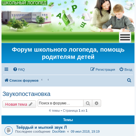
Форум школьного логопеда, помощь
родителям детей
FAQ
Регистрация
Вход
П
Список форумов
о
Звукопостановка
и
Поиск
Расширенный пои
с
Новая тема
к
4 темы • Страница
1
из
1
Темы
Твёрдый и мыгкий звук Л
Последнее сообщение
DocKlein
«
09 июл 2018, 19:19