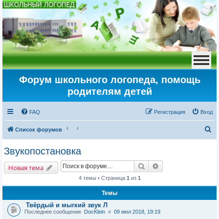
Форум школьного логопеда, помощь
родителям детей
FAQ
Регистрация
Вход
П
Список форумов
о
Звукопостановка
и
Поиск
Расширенный пои
с
Новая тема
к
4 темы • Страница
1
из
1
Темы
Твёрдый и мыгкий звук Л
Последнее сообщение
DocKlein
«
09 июл 2018, 19:19