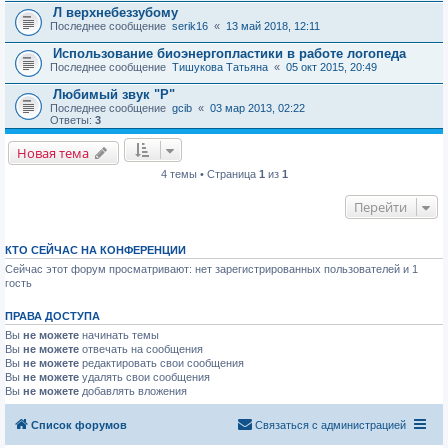
Л верхнебеззубому
Последнее сообщение
serik16
«
13 май 2018, 12:11
Использование биоэнергопластики в работе логопеда
Последнее сообщение
Тишукова Татьяна
«
05 окт 2015, 20:49
Любимый звук "Р"
Последнее сообщение
gcib
«
03 мар 2013, 02:22
Ответы:
3
Новая тема
4 темы • Страница
1
из
1
Перейти
КТО СЕЙЧАС НА КОНФЕРЕНЦИИ
Сейчас этот форум просматривают: нет зарегистрированных пользователей и 1
гость
ПРАВА ДОСТУПА
Вы
не можете
начинать темы
Вы
не можете
отвечать на сообщения
Вы
не можете
редактировать свои сообщения
Вы
не можете
удалять свои сообщения
Вы
не можете
добавлять вложения
Список форумов
Связаться с администрацией