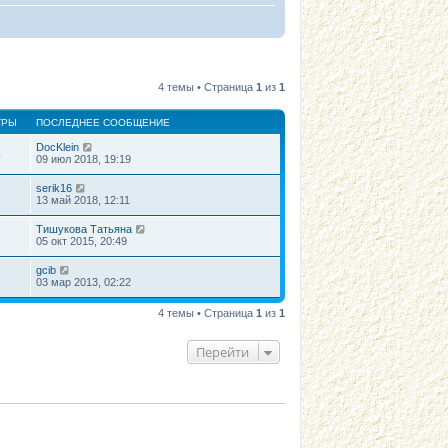
4 темы • Страница
1
из
1
ТРЫ
ПОСЛЕДНЕЕ СООБЩЕНИЕ
DocKlein
4
09 июл 2018, 19:19
serik16
2
13 май 2018, 12:11
Тишукова Татьяна
8
05 окт 2015, 20:49
gcib
1
03 мар 2013, 02:22
4 темы • Страница
1
из
1
Перейти