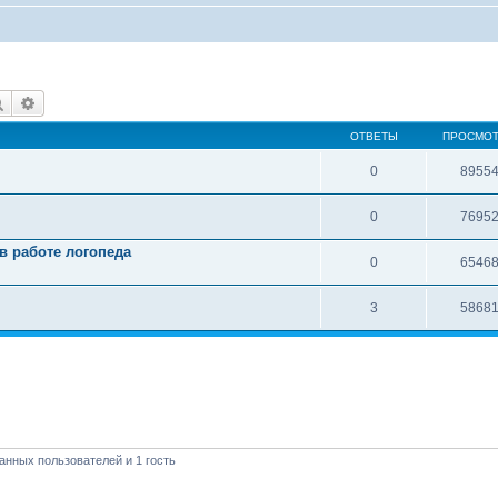
Поиск
Расширенный поиск
ОТВЕТЫ
ПРОСМО
0
8955
0
7695
в работе логопеда
0
6546
3
5868
анных пользователей и 1 гость