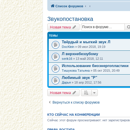
Список форумов
Звукопостановка
Новая тема
ТЕМЫ
Твёрдый и мыгкий звук Л
DocKlein
» 09 июл 2018, 19:19
Л верхнебеззубому
serik16
» 13 май 2018, 12:11
Использование биоэнергопластики 
Тишукова Татьяна
» 05 окт 2015, 20:49
Любимый звук "Р"
Дарья
» 18 апр 2012, 17:56
Новая тема
Вернуться к списку форумов
КТО СЕЙЧАС НА КОНФЕРЕНЦИИ
Сейчас этот форум просматривают: нет зарегистриров
ПРАВА ДОСТУПА