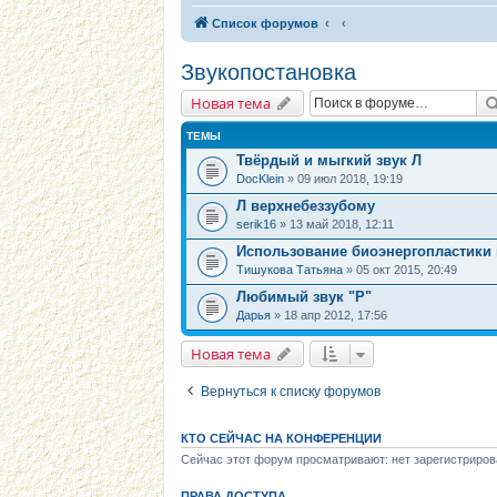
Список форумов
Звукопостановка
Новая тема
ТЕМЫ
Твёрдый и мыгкий звук Л
DocKlein
» 09 июл 2018, 19:19
Л верхнебеззубому
serik16
» 13 май 2018, 12:11
Использование биоэнергопластики 
Тишукова Татьяна
» 05 окт 2015, 20:49
Любимый звук "Р"
Дарья
» 18 апр 2012, 17:56
Новая тема
Вернуться к списку форумов
КТО СЕЙЧАС НА КОНФЕРЕНЦИИ
Сейчас этот форум просматривают: нет зарегистриров
ПРАВА ДОСТУПА