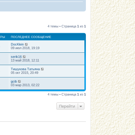
4 темы • Страница
1
из
1
ТРЫ
ПОСЛЕДНЕЕ СООБЩЕНИЕ
DocKlein
4
09 июл 2018, 19:19
serik16
3
13 май 2018, 12:11
Тишукова Татьяна
3
05 окт 2015, 20:49
gcib
1
03 мар 2013, 02:22
4 темы • Страница
1
из
1
Перейти