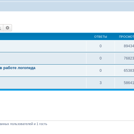
Поиск
Расширенный поиск
ОТВЕТЫ
ПРОСМО
0
8943
0
7682
в работе логопеда
0
6538
3
5864
анных пользователей и 1 гость