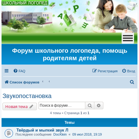
Форум школьного логопеда, помощь
родителям детей
FAQ
Регистрация
Вход
П
Список форумов
о
Звукопостановка
и
Поиск
Расширенный пои
с
Новая тема
к
4 темы • Страница
1
из
1
Темы
Твёрдый и мыгкий звук Л
Последнее сообщение
DocKlein
«
09 июл 2018, 19:19