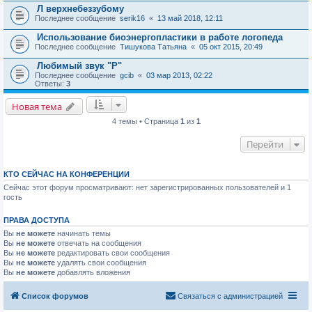
Л верхнебеззубому
Последнее сообщение
serik16
«
13 май 2018, 12:11
Использование биоэнергопластики в работе логопеда
Последнее сообщение
Тишукова Татьяна
«
05 окт 2015, 20:49
Любимый звук "Р"
Последнее сообщение
gcib
«
03 мар 2013, 02:22
Ответы:
3
Новая тема
4 темы • Страница
1
из
1
Перейти
КТО СЕЙЧАС НА КОНФЕРЕНЦИИ
Сейчас этот форум просматривают: нет зарегистрированных пользователей и 1
гость
ПРАВА ДОСТУПА
Вы
не можете
начинать темы
Вы
не можете
отвечать на сообщения
Вы
не можете
редактировать свои сообщения
Вы
не можете
удалять свои сообщения
Вы
не можете
добавлять вложения
Список форумов
Связаться с администрацией