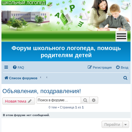
Форум школьного логопеда, помощь
родителям детей
FAQ
Регистрация
Вход
П
Список форумов
о
Объявления, поздравления!
и
Поиск
Расширенный пои
с
Новая тема
к
0 тем • Страница
1
из
1
В этом форуме нет сообщений.
Перейти