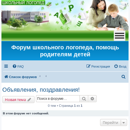
Форум школьного логопеда, помощь
родителям детей
FAQ
Регистрация
Вход
П
Список форумов
о
Объявления, поздравления!
и
Поиск
Расширенный пои
с
Новая тема
к
0 тем • Страница
1
из
1
В этом форуме нет сообщений.
Перейти