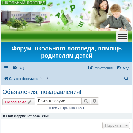
Форум школьного логопеда, помощь
родителям детей
FAQ
Регистрация
Вход
П
Список форумов
о
Объявления, поздравления!
и
Поиск
Расширенный пои
с
Новая тема
к
0 тем • Страница
1
из
1
В этом форуме нет сообщений.
Перейти