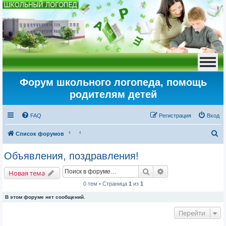
Форум школьного логопеда, помощь
родителям детей
FAQ
Регистрация
Вход
П
Список форумов
о
Объявления, поздравления!
и
Поиск
Расширенный пои
с
Новая тема
к
0 тем • Страница
1
из
1
В этом форуме нет сообщений.
Перейти