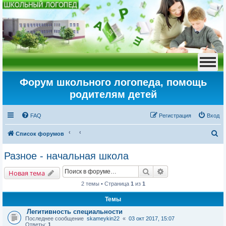
Форум школьного логопеда, помощь
родителям детей
FAQ
Регистрация
Вход
П
Список форумов
о
Разное - начальная школа
и
Поиск
Расширенный пои
с
Новая тема
к
2 темы • Страница
1
из
1
Темы
Легитивность специальности
Последнее сообщение
skameykin22
«
03 окт 2017, 15:07
Ответы:
1