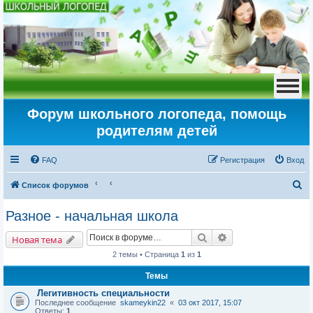
Форум школьного логопеда, помощь
родителям детей
FAQ
Регистрация
Вход
П
Список форумов
о
Разное - начальная школа
и
Поиск
Расширенный пои
с
Новая тема
к
2 темы • Страница
1
из
1
Темы
Легитивность специальности
Последнее сообщение
skameykin22
«
03 окт 2017, 15:07
Ответы:
1